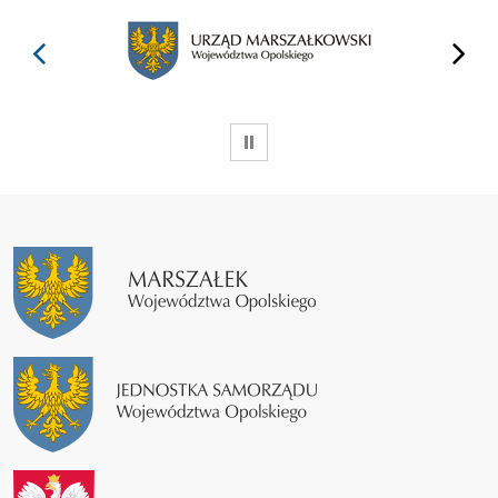
prev
next
WSTRZYMAJ