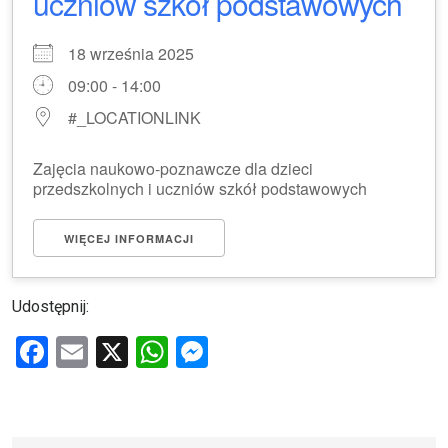
uczniów szkół podstawowych
18 września 2025
09:00 - 14:00
#_LOCATIONLINK
Zajęcia naukowo-poznawcze dla dzieci
przedszkolnych i uczniów szkół podstawowych
WIĘCEJ INFORMACJI
Udostępnij:
F
E
X
W
M
a
m
h
es
ce
ail
at
se
b
s
n