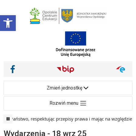
Przejdź do treści
Otwórz pasek narzędzi
Main Navigation
Nasze media społecznościowe i inne
Facebook
Zmień jednostkę
Rozwiń menu
i Państwo, respektując przepisy prawa i mając na względzie s
Wydarzenia - 18 wrz 25