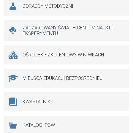
Na skróty
DORADCY METODYCZNI
o
A
g
o
p
er
k
p
ZACZAROWANY ŚWIAT – CENTUM NAUKI I
EKSPERYMENTU
OŚRODEK SZKOLENIOWY W NIWKACH
MIEJSCA EDUKACJI BEZPOŚREDNIEJ
KWARTALNIK
KATALOGI PBW