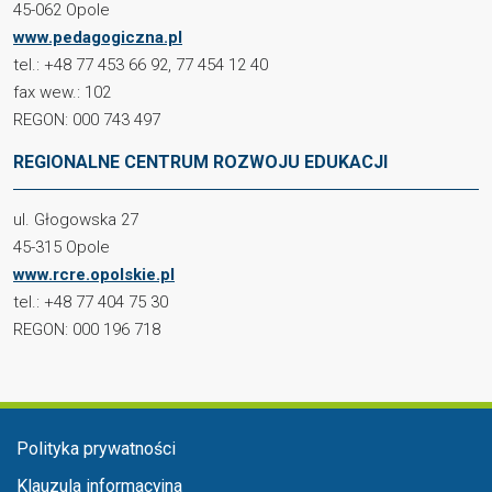
45-062 Opole
www.pedagogiczna.pl
tel.: +48 77 453 66 92, 77 454 12 40
fax wew.: 102
REGON: 000 743 497
REGIONALNE CENTRUM ROZWOJU EDUKACJI
ul. Głogowska 27
45-315 Opole
www.rcre.opolskie.pl
tel.: +48 77 404 75 30
REGON: 000 196 718
Menu w stopce
Polityka prywatności
Klauzula informacyjna